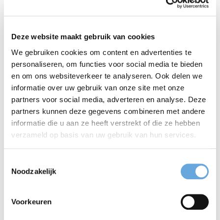
Zoals je ziet zijn eerste drie voorbeelden wel
vergezocht. De lezing van de aan elkaar
Deze website maakt gebruik van cookies
We gebruiken cookies om content en advertenties te
geschreven voorbeelden is veel logischer. Bij
personaliseren, om functies voor social media te bieden
Duidelijketaalprijs is de tweede lezing zelfs de enig
en om ons websiteverkeer te analyseren. Ook delen we
informatie over uw gebruik van onze site met onze
mogelijke. Hetzelfde zie je bij woorden als
partners voor social media, adverteren en analyse. Deze
hogesnelheidstrein, onroerendgoedbelasting,
partners kunnen deze gegevens combineren met andere
informatie die u aan ze heeft verstrekt of die ze hebben
langetermijnvisie, vrijesectorwoning. Steeds hoort
verzameld op basis van uw gebruik van hun services.
het eerste woord bij het tweede woord, en dus
schrijf je het woord helemaal aan elkaar.
Toestemmingsselectie
Noodzakelijk
Vergeet die spatie!
Voorkeuren
Heel vaak – vaker dan je misschien denkt – schrijf