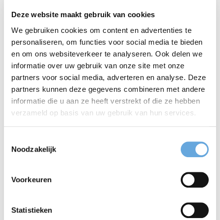
Deze website maakt gebruik van cookies
We gebruiken cookies om content en advertenties te
Verbeter jouw schrijfvaardigheid
personaliseren, om functies voor social media te bieden
Schrijf actief en compact in het Engels
en om ons websiteverkeer te analyseren. Ook delen we
informatie over uw gebruik van onze site met onze
Gemiddelde beoordeling: 7,8
partners voor social media, adverteren en analyse. Deze
partners kunnen deze gegevens combineren met andere
informatie die u aan ze heeft verstrekt of die ze hebben
Lees meer
verzameld op basis van uw gebruik van hun services.
Toestemmingsselectie
Noodzakelijk
Crisiscommunicatie in het
Engels
Voorkeuren
Statistieken