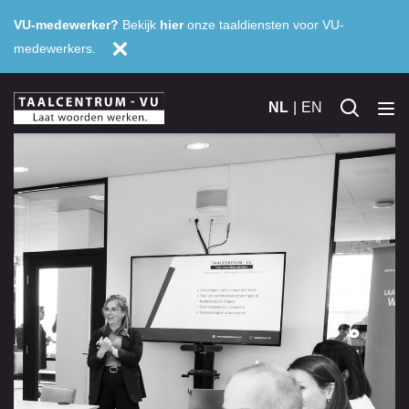
VU-medewerker?
Bekijk
hier
onze taaldiensten voor VU-
medewerkers.
NL
EN