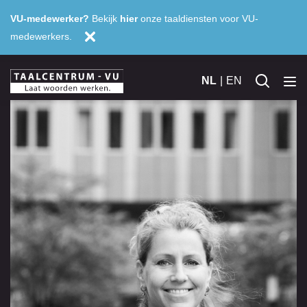
VU-medewerker?
Bekijk
hier
onze taaldiensten voor VU-
medewerkers.
NL
EN