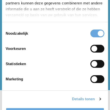
partners kunnen deze gegevens combineren met andere
Ik ben op de hoogte van de
privacyverklaring
van
informatie die u aan ze heeft verstrekt of die ze hebben
Taalcentrum-VU*.
verzameld op basis van uw gebruik van hun services.
Toestemmingsselectie
Noodzakelijk
Voorkeuren
Deze site wordt beveiligd door reCAPTCHA en het Google
Privacy-beleid
en
de servicevoorwaarden zijn
van toepassing.
Statistieken
formalicious.submit
Marketing
Details tonen
Wij laten woorden werken