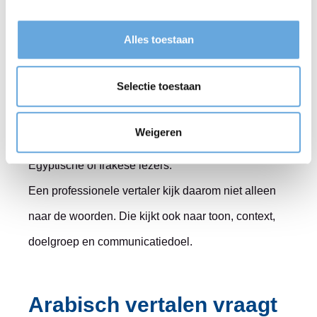
Een goede Arabische vertaling begint daarom met
een duidelijke vraag: voor wie is de tekst bedoeld?
Alles toestaan
Een
juridische tekst
vraagt om een andere aanpak
Selectie toestaan
dan
een patiëntenfolder
. Een tekst voor
Marokkaans-Arabische lezers vraagt soms om
Weigeren
andere keuzes dan een tekst voor Syrische,
Egyptische of Irakese lezers.
Een professionele vertaler kijk daarom niet alleen
naar de woorden. Die kijkt ook naar toon, context,
doelgroep en communicatiedoel.
Arabisch vertalen vraagt