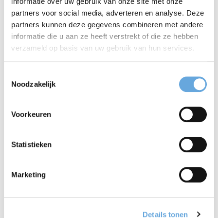
Werkwoorden bijvoorbeeld veranderen op basis
informatie over uw gebruik van onze site met onze
partners voor social media, adverteren en analyse. Deze
van tijd, persoon, geslacht en aantal. Woorden
partners kunnen deze gegevens combineren met andere
worden vaak aan elkaar geschreven. Daardoor kun
informatie die u aan ze heeft verstrekt of die ze hebben
verzameld op basis van uw gebruik van hun services.
je, om één Arabisch woord in het Nederlands te
vertalen, soms een hele woordgroep nodig hebben.
Toestemmingsselectie
Noodzakelijk
Verder speelt context een grote rol. Een woord kan
in de ene regio anders klinken of iets anders
Voorkeuren
betekenen dan in een andere regio. Dat maakt
vertalen extra foutgevoelig.
Statistieken
Marketing
Arabische teksten voor
de juiste doelgroep
Details tonen