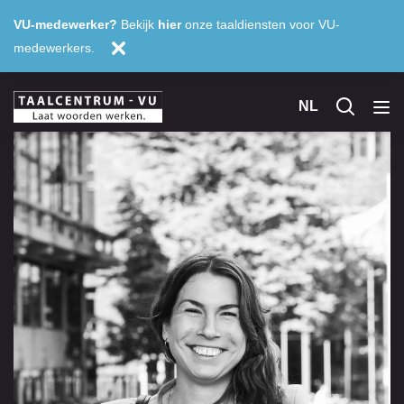
VU-medewerker?
Bekijk
hier
onze taaldiensten voor VU-
medewerkers.
NL