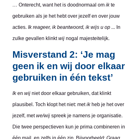
…
Onterecht, want het is doodnormaal om
ik
te
gebruiken als je het hebt over jezelf en over jouw
acties.
Ik reageer, ik beantwoord, ik wijs u op ...
In
zulke gevallen klinkt
wij
nogal majesteitelijk.
Misverstand 2: ‘Je mag
geen ik en wij door elkaar
gebruiken in één tekst’
Ik
en
wij
niet door elkaar gebruiken, dat klinkt
plausibel. Toch klopt het niet: met
ik
heb je het over
jezelf, met
we/wij
spreek je namens je organisatie.
Die twee perspectieven kun je prima combineren in
één mail, en zelfs in één zin. Bijvoorbeeld:
Graag