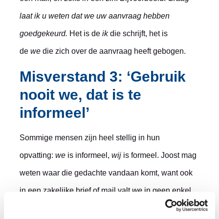
laat ik u weten dat we uw aanvraag hebben
goedgekeurd.
Het is de
ik
die schrijft, het is
de
we
die zich over de aanvraag heeft gebogen.
Misverstand 3: ‘Gebruik
nooit we, dat is te
informeel’
Sommige mensen zijn heel stellig in hun
opvatting:
we
is informeel,
wij
is formeel. Joost mag
weten waar die gedachte vandaan komt, want ook
in een zakelijke brief of mail valt
we
in geen enkel
opzicht uit de toon. Het enige verschil is dat
wij
wat