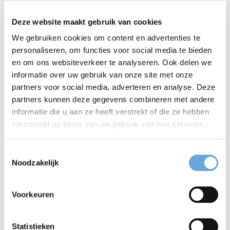
meer nadruk krijgt dan
we
, maar dat kan juist een
Deze website maakt gebruik van cookies
reden zijn om
wij
níét te gebruiken. 'Zoals we vorige
We gebruiken cookies om content en advertenties te
week afspraken' klinkt soepeler en natuurlijker dan
personaliseren, om functies voor social media te bieden
'zoals wij vorige week afspraken'.
en om ons websiteverkeer te analyseren. Ook delen we
informatie over uw gebruik van onze site met onze
Misverstand 4: ‘Vermijd
partners voor social media, adverteren en analyse. Deze
partners kunnen deze gegevens combineren met andere
ik/we/wij, dat komt
informatie die u aan ze heeft verstrekt of die ze hebben
professioneler over’
verzameld op basis van uw gebruik van hun services.
Toestemmingsselectie
Toegegeven, dit misverstand hoor je minder en
Noodzakelijk
minder. Toch wil je niet de schrijvers de kost geven
die hardnekkig kiezen voor onpersoonlijke zinnen
Voorkeuren
‘omdat dat professioneler klinkt’. En die dus liever
Statistieken
schrijven ‘Uw aanvraag is beoordeeld’ dan ‘We