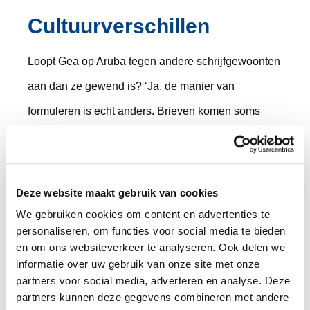
Cultuurverschillen
Loopt Gea op Aruba tegen andere schrijfgewoonten
aan dan ze gewend is? ‘Ja, de manier van
formuleren is echt anders. Brieven komen soms
ouderwets over, met lange zinnen en
onpersoonlijke taal. In Nederland zijn we juist bezig
met duidelijke taal: ‘doe normaal en schrijf op wat je
Deze website maakt gebruik van cookies
bedoelt’. Er is ook wel een cultuurverschil: wat we
We gebruiken cookies om content en advertenties te
personaliseren, om functies voor social media te bieden
in Nederland kort en duidelijk vinden, wordt op
en om ons websiteverkeer te analyseren. Ook delen we
Aruba gezien als te direct, bijna onbeleefd. Daar
informatie over uw gebruik van onze site met onze
partners voor social media, adverteren en analyse. Deze
houd ik natuurlijk wel rekening mee: niet alle tips
partners kunnen deze gegevens combineren met andere