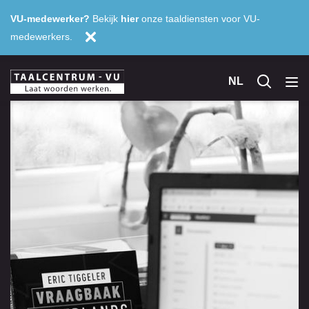
VU-medewerker?
Bekijk
hier
onze taaldiensten voor VU-
medewerkers.
NL