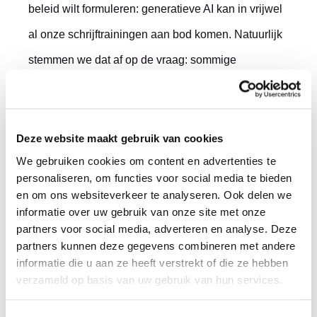
beleid wilt formuleren: generatieve AI kan in vrijwel
al onze schrijftrainingen aan bod komen. Natuurlijk
stemmen we dat af op de vraag: sommige
organisaties zijn bewust terughoudend met AI,
andere willen AI juist steeds breder toepassen.
Deze website maakt gebruik van cookies
‘AI verandert het schrijfproces, maar het blijft
We gebruiken cookies om content en advertenties te
mensenwerk’, zegt Janneke. ‘Daarom leren wij
personaliseren, om functies voor social media te bieden
en om ons websiteverkeer te analyseren. Ook delen we
onze deelnemers naar hun behoefte om AI bewust
informatie over uw gebruik van onze site met onze
en kritisch te gebruiken. Zodat ze de regie houden
partners voor social media, adverteren en analyse. Deze
partners kunnen deze gegevens combineren met andere
over hun eigen tekst en schrijfvaardigheid. En
informatie die u aan ze heeft verstrekt of die ze hebben
schrijfplezier, niet te vergeten.’
verzameld op basis van uw gebruik van hun services.
Wil jij ook leren hoe je AI slim