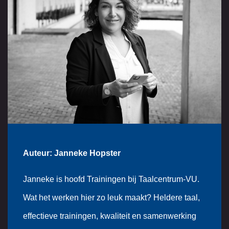
Auteur: Janneke Hopster
Janneke is hoofd Trainingen bij Taalcentrum-VU.
Wat het werken hier zo leuk maakt? Heldere taal,
effectieve trainingen, kwaliteit en samenwerking