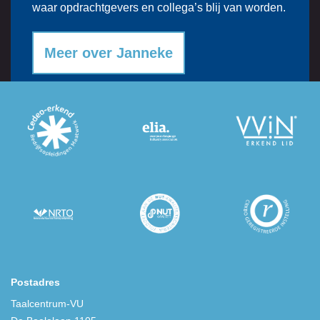
waar opdrachtgevers en collega’s blij van worden.
Meer over Janneke
Postadres
Taalcentrum-VU