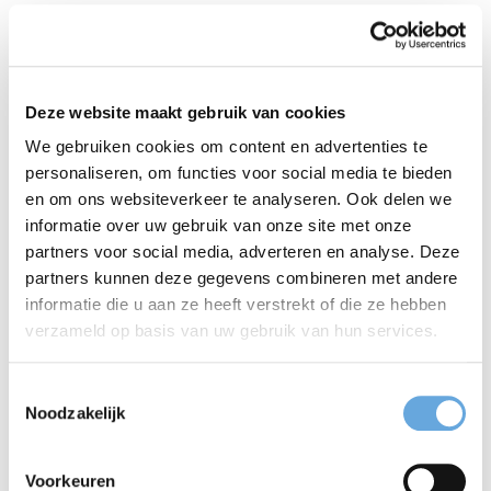
eenmaal aan zo’n overlegkamertje geroken te
hebben, enthousiaster worden om er weer in te
duiken. Bovendien geeft het de docent meer
Deze website maakt gebruik van cookies
speelruimte en maakt het de workshop gevarieerder
We gebruiken cookies om content en advertenties te
en praktischer, waardoor de besproken thema’s
personaliseren, om functies voor social media te bieden
en om ons websiteverkeer te analyseren. Ook delen we
sneller op hun plek vallen.
informatie over uw gebruik van onze site met onze
partners voor social media, adverteren en analyse. Deze
Samen opdrachten
partners kunnen deze gegevens combineren met andere
maken
informatie die u aan ze heeft verstrekt of die ze hebben
verzameld op basis van uw gebruik van hun services.
Wat ook goed werkt, is dat ik mijn scherm kan delen
Toestemmingsselectie
en dat we gezamenlijk door opdrachten en
Noodzakelijk
antwoorden kunnen scrollen. Materiaal dat
Voorkeuren
overigens afkomstig is van de handige elo