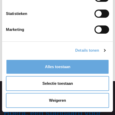
(elektronische leeromgeving) van het Taalcentrum-
Statistieken
VU, waar iedereen tijdens de workshop op inlogt.
Marketing
Al met al blijkt dat er ook nog een goede kant aan
het covidbolletje zit: via Zoom kan ik mijn
workshops Correct Nederlands op een originele
Details tonen
manier en met succes blijven geven.
Alles toestaan
Selectie toestaan
Ook interessant
Weigeren
Hoera, een standaard voor