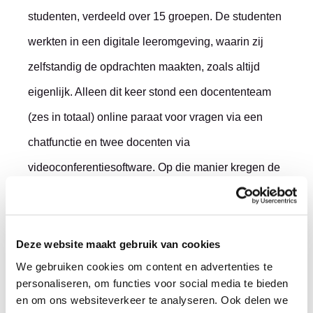
studenten, verdeeld over 15 groepen. De studenten
werkten in een digitale leeromgeving, waarin zij
zelfstandig de opdrachten maakten, zoals altijd
eigenlijk. Alleen dit keer stond een docententeam
(zes in totaal) online paraat voor vragen via een
chatfunctie en twee docenten via
videoconferentiesoftware. Op die manier kregen de
studenten de ondersteuning die zij nodig hadden.
In een evaluatie met docenten kwam naar voren dat
Deze website maakt gebruik van cookies
deze onlinevariant van trainen beter ging dan in
We gebruiken cookies om content en advertenties te
eerste instantie verwacht werd. En ook de
personaliseren, om functies voor social media te bieden
en om ons websiteverkeer te analyseren. Ook delen we
coördinatoren van de stage vanuit de VU waren