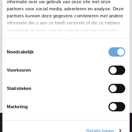
informatie over uw gebruik van onze site met onze
zeer tevreden over hoe wij dit gezamenlijk zo snel
partners voor social media, adverteren en analyse. Deze
partners kunnen deze gegevens combineren met andere
hebben gerealiseerd en dat de docenten zo flexibel
informatie die u aan ze heeft verstrekt of die ze hebben
waren.
verzameld op basis van uw gebruik van hun services.
Daarnaast hebben de studenten zelf ook positieve
Toestemmingsselectie
Noodzakelijk
geluiden laten horen:
‘Het online volgen van het practicum was goed te
Voorkeuren
doen. De docent had de tijd goed verdeeld en was
duidelijk en helder in beeld en goed te volgen.’
Statistieken
Marketing
Ook interessant
Details tonen