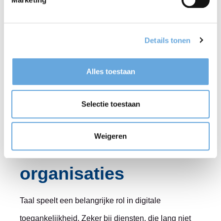
Betere structuur van je website
: je website
wordt overzichtelijker en gebruiksvriendelijker.
Details tonen
Lagere werkdruk
: bezoekers begrijpen je
website beter en nemen minder vaak contact op
Alles toestaan
met vragen.
Selectie toestaan
Toegankelijke taal:
Weigeren
een must voor
organisaties
Taal speelt een belangrijke rol in digitale
toegankelijkheid. Zeker bij diensten, die lang niet