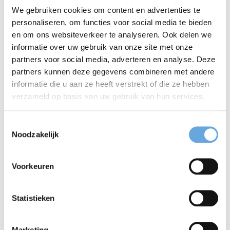
Voordelen van
We gebruiken cookies om content en advertenties te
personaliseren, om functies voor social media te bieden
digitale
en om ons websiteverkeer te analyseren. Ook delen we
informatie over uw gebruik van onze site met onze
toegankelijkheid
partners voor social media, adverteren en analyse. Deze
partners kunnen deze gegevens combineren met andere
Het verbeteren van digitale toegankelijkheid biedt
informatie die u aan ze heeft verstrekt of die ze hebben
verzameld op basis van uw gebruik van hun services.
niet alleen maatschappelijke voordelen, maar ook
zakelijke kansen:
Toestemmingsselectie
Noodzakelijk
Groter bereik
: door niemand uit te sluiten, bereik
je meer potentiële klanten en gebruikers.
Voorkeuren
Hogere vindbaarheid
: websites die voldoen
Statistieken
aan toegankelijkheidsstandaarden worden beter
gevonden door zoekmachines zoals Google.
Marketing