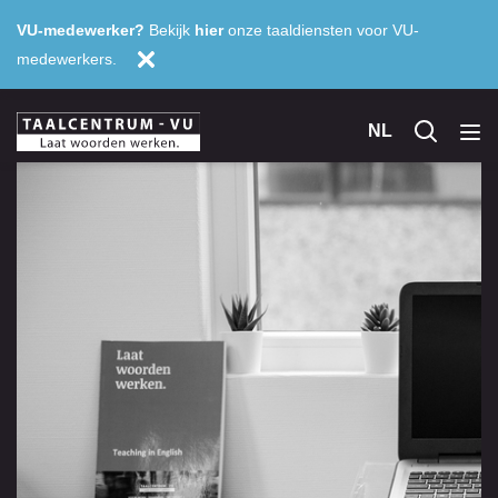
VU-medewerker?
Bekijk
hier
onze taaldiensten voor VU-
medewerkers.
NL