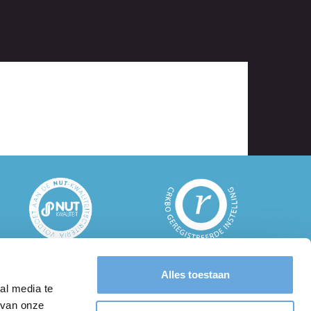
Alles toestaan
um-vu.nl
al media te
 van onze