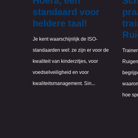
Hoera, een
Sch
standaard voor
pra
heldere taal!
tra
Rui
Je kent waarschijnlijk de ISO-
standaarden wel: ze zijn er voor de
Trainer
kwaliteit van kinderzitjes, voor
Ruigend
voedselveiligheid en voor
begrijpe
kwaliteitsmanagement. Sin...
waarom 
hoe spr