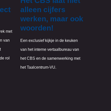
Het CBS laat niet
fect
alleen cijfers
werken, maar ook
woorden!
rek met
en van
Een exclusief kijkje in de keuken
t
van het interne vertaalbureau van
de rol
het CBS en de samenwerking met
het Taalcentrum-VU.