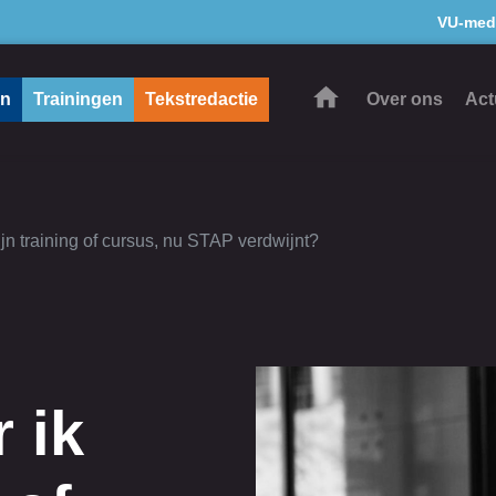
VU-med
en
Trainingen
Tekstredactie
Over ons
Act
ijn training of cursus, nu STAP verdwijnt?
 ik