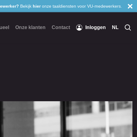
ewerker?
Bekijk
hier
onze taaldiensten voor VU-medewerkers.
ueel
Onze klanten
Contact
Inloggen
NL