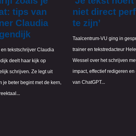
rijf zoals je
‘Je tekst hoeft
at: tips van
niet direct per
iner Claudia
te zijn’
gendijk
Taalcentrum-VU ging in gesp
trainer en tekstredacteur Hel
 en tekstschrijver Claudia
Wessel over het schrijven me
ijk deelt haar kijk op
impact, effectief redigeren en 
lijk schrijven. Ze legt uit
van ChatGPT...
je beter begint met de kern,
eektaal...