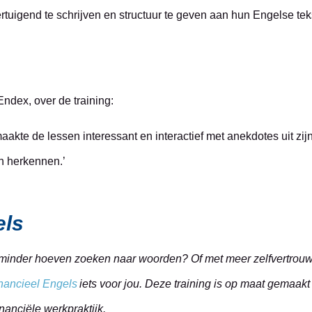
overtuigend te schrijven en structuur te geven aan hun Engelse te
ndex, over de training:
akte de lessen interessant en interactief met anekdotes uit zijn
n herkennen.’
els
 en minder hoeven zoeken naar woorden? Of met meer zelfvertrou
inancieel Engels
iets voor jou. Deze training is op maat gemaakt 
inanciële werkpraktijk.