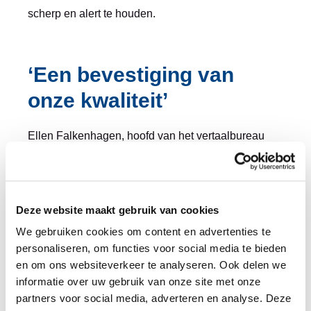
scherp en alert te houden.
‘Een bevestiging van
onze kwaliteit’
Ellen Falkenhagen, hoofd van het vertaalbureau
van Taalcentrum-VU, is blij met de hernieuwde
certificering. ‘Kwaliteitsvertalingen leveren is voor
Deze website maakt gebruik van cookies
ons vanzelfsprekend, maar het is fijn om dat
We gebruiken cookies om content en advertenties te
bevestigd te zien met de ISO 17100-certificering.
personaliseren, om functies voor social media te bieden
Iedereen binnen ons vertaalbureau werkt hard om
en om ons websiteverkeer te analyseren. Ook delen we
informatie over uw gebruik van onze site met onze
de kwaliteit te leveren die de klant van ons
partners voor social media, adverteren en analyse. Deze
verwacht. Deze certificering geeft aan dat het met