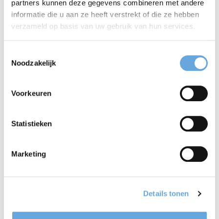
partners kunnen deze gegevens combineren met andere
informatie die u aan ze heeft verstrekt of die ze hebben
die kwaliteit van ons vertaalbureau wel goed zit!’
verzameld op basis van uw gebruik van hun services.
Toestemmingsselectie
Noodzakelijk
Voorkeuren
Statistieken
Marketing
Details tonen