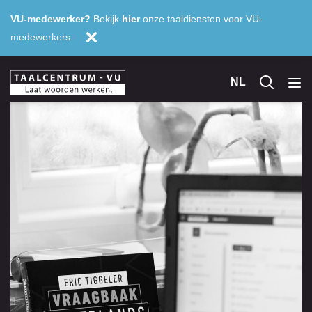
VU-medewerker?
Bekijk
hier
onze taaldiensten voor VU-
medewerkers.
NL