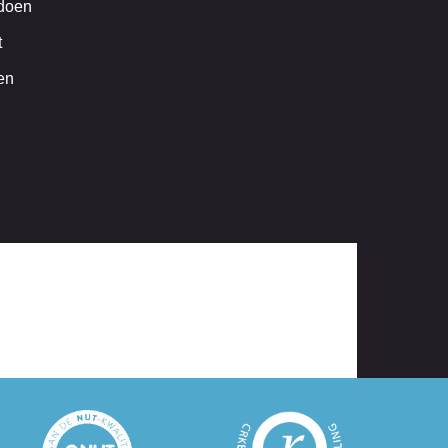
 doen
t
en