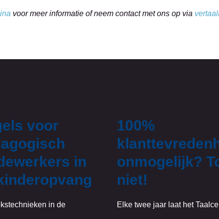
ina
voor meer informatie of neem contact met ons op via
vertaa
els voor
100%
agogisch
klanttevreden
ewerkers in
onmogelijk? T
kinderopvang
niet!
kstechnieken in de
Elke twee jaar laat het Taalc