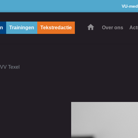
VU-med
en
Trainingen
Tekstredactie
Over ons
Act
VVV Texel