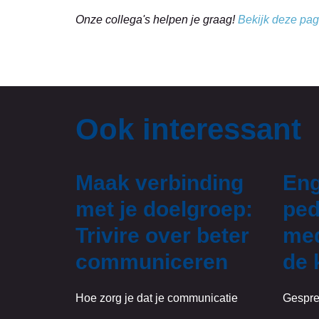
Onze collega's helpen je graag!
Bekijk deze pag
Ook interessant
Maak verbinding
Eng
met je doelgroep:
ped
Trivire over beter
med
communiceren
de 
Hoe zorg je dat je communicatie
Gespre