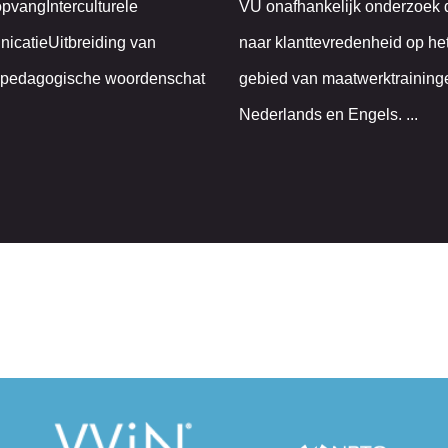
pvangInterculturele
VU onafhankelijk onderzoek
icatieUitbreiding van
naar klanttevredenheid op he
lpedagogische woordenschat
gebied van maatwerktraining
Nederlands en Engels. ...