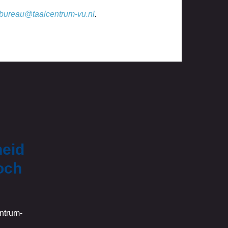
lbureau@taalcentrum-vu.nl
.
heid
och
entrum-