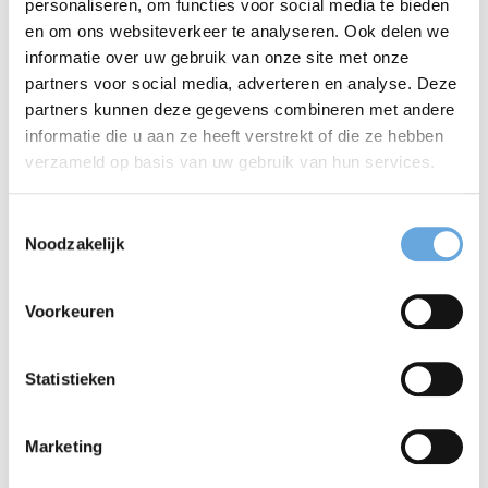
personaliseren, om functies voor social media te bieden
en om ons websiteverkeer te analyseren. Ook delen we
Training Vastgoed Engels
informatie over uw gebruik van onze site met onze
partners voor social media, adverteren en analyse. Deze
Het Taalcentrum-VU biedt een vakgerichte
training
partners kunnen deze gegevens combineren met andere
informatie die u aan ze heeft verstrekt of die ze hebben
Vastgoed Engels
. Tijdens deze training leer je de
verzameld op basis van uw gebruik van hun services.
specifieke mondelinge en schriftelijke
Toestemmingsselectie
taalvaardigheden in het Engels die noodzakelijk
Noodzakelijk
zijn om op professionele wijze te kunnen
communiceren met Engelstalige klanten en andere
Voorkeuren
relevante partijen. Je gaat actief aan de slag met
Statistieken
relevante oefeningen voor de vastgoedbranche en
krijgt tips en trucs die je direct kunt toepassen.
Marketing