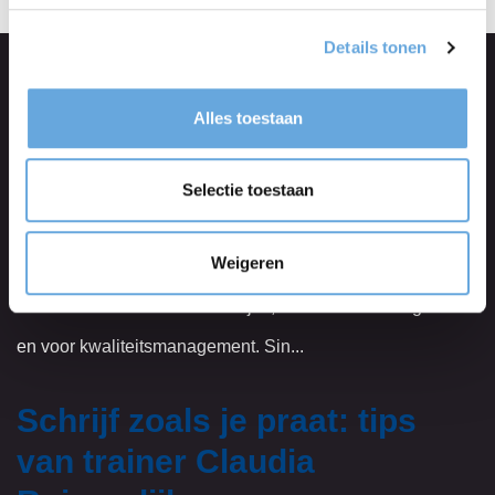
Details tonen
Ook interessant
Alles toestaan
Hoera, een standaard voor
Selectie toestaan
heldere taal!
Weigeren
Je kent waarschijnlijk de ISO-standaarden wel: ze zijn er
voor de kwaliteit van kinderzitjes, voor voedselveiligheid
en voor kwaliteitsmanagement. Sin...
Schrijf zoals je praat: tips
van trainer Claudia