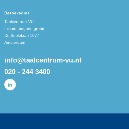
Bezoekadres
Taalcentrum-VU
Initium, begane grond
De Boelelaan 1077
Amsterdam
info@taalcentrum-vu.nl
020 - 244 3400