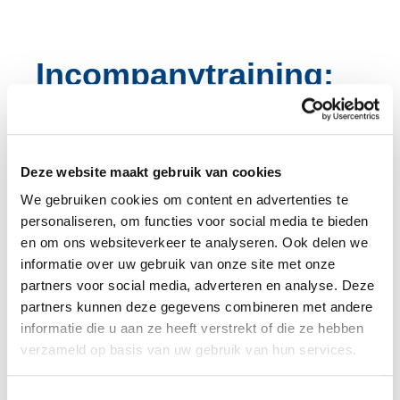
Incompanytraining:
één samengesteld
woord
Deze website maakt gebruik van cookies
We gebruiken cookies om content en advertenties te
De regel ‘schrijf het hele woord aan elkaar’ geldt
personaliseren, om functies voor social media te bieden
ook voor combinaties met Engelse woordgroepen
en om ons websiteverkeer te analyseren. Ook delen we
informatie over uw gebruik van onze site met onze
zoals
in company
en
on demand
(woordgroepen die
partners voor social media, adverteren en analyse. Deze
beginnen met een voorzetsel). Je schrijft ze in het
partners kunnen deze gegevens combineren met andere
informatie die u aan ze heeft verstrekt of die ze hebben
Nederlands vast aan het volgende woord:
verzameld op basis van uw gebruik van hun services.
Engelse
+ ander
= één
Toestemmingsselectie