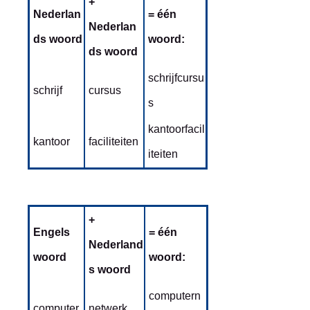
+
Nederlan
= één
Nederlan
ds woord
woord:
ds woord
schrijfcursu
schrijf
cursus
s
kantoorfacil
kantoor
faciliteiten
iteiten
+
Engels
= één
Nederland
woord
woord:
s woord
computern
computer
netwerk