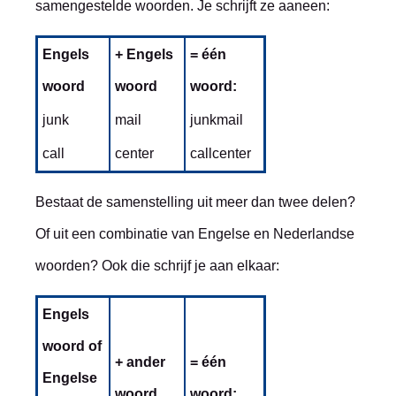
samengestelde woorden. Je schrijft ze aaneen:
Engels
+ Engels
= één
woord
woord
woord:
junk
mail
junkmail
call
center
callcenter
Bestaat de samenstelling uit meer dan twee delen?
Of uit een combinatie van Engelse en Nederlandse
woorden? Ook die schrijf je aan elkaar:
Engels
woord of
+ ander
= één
Engelse
woord
woord: