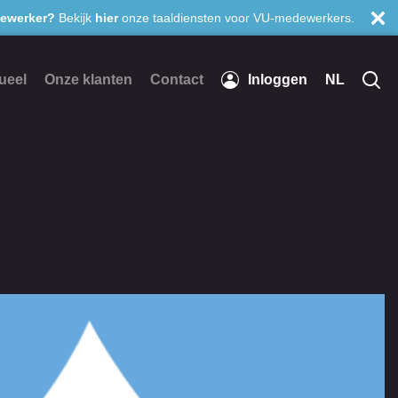
ewerker?
Bekijk
hier
onze taaldiensten voor VU-medewerkers.
ueel
Onze klanten
Contact
Inloggen
NL