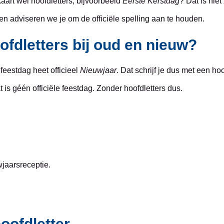
aart wél hoofdletters, bijvoorbeeld
Eerste Kerstdag
? Dat is nie
ten adviseren we je om de officiële spelling aan te houden.
ofdletters bij oud en nieuw?
feestdag heet officieel
Nieuwjaar
. Dat schrijf je dus met een ho
at is géén officiële feestdag. Zonder hoofdletters dus.
wjaarsreceptie.
oofdletter