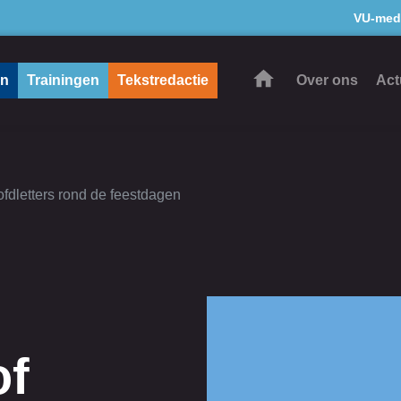
VU-med
en
Trainingen
Tekstredactie
Over ons
Act
ofdletters rond de feestdagen
of