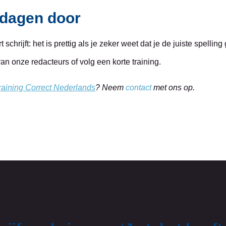
stdagen door
 schrijft: het is prettig als je zeker weet dat je de juiste spellin
van onze redacteurs of volg een korte training.
training Correct Nederlands
? Neem
contact
met ons op.