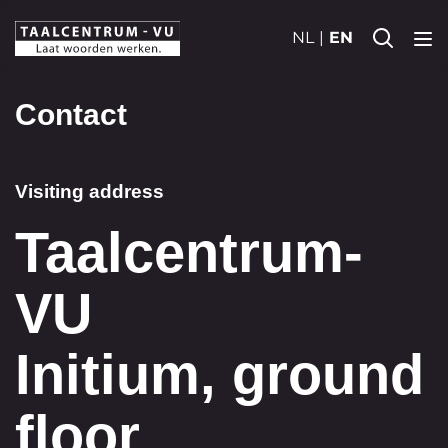
NL
EN
Contact
Visiting address
Taalcentrum-
VU
Initium, ground
floor