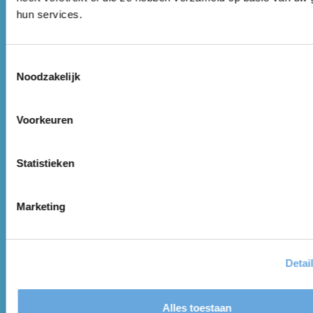
hun services.
Achternaam
*
Toestemmingsselectie
Noodzakelijk
Voorkeuren
Email
*
Statistieken
Functietitel
Marketing
Detai
Organisatie
Alles toestaan