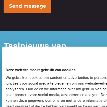
Send message
Taalnieuws van
Taalcentrum-VU
ontvangen
Deze website maakt gebruik van cookies
We gebruiken cookies om content en advertenties te persona
Door je aan te melden voor deze nieuwsbrief blijf je
functies voor social media te bieden en om ons websiteverke
op de hoogte van het laatste (ver)taalnieuws van
analyseren. Ook delen we informatie over uw gebruik van on
Taalcentrum-VU.
onze partners voor social media, adverteren en analyse. De
Voornaam
*
kunnen deze gegevens combineren met andere informatie di
heeft verstrekt of die ze hebben verzameld op basis van uw 