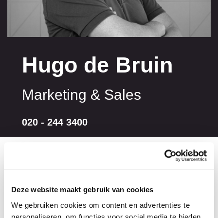
Hugo de Bruin
Marketing & Sales
020 - 244 3400
Hugo is marketeer bij Taalcentrum-VU. Hij zorgt
Deze website maakt gebruik van cookies
ervoor dat campagnes, webinars en social media
We gebruiken cookies om content en advertenties te
goed op elkaar aansluiten, en dat het Taalcentrum
personaliseren, om functies voor social media te bieden