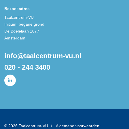
Bezoekadres
Taalcentrum-VU
Initium, begane grond
De Boelelaan 1077
Amsterdam
info@taalcentrum-vu.nl
020 - 244 3400
© 2026 Taalcentrum-VU
Algemene voorwaarden: