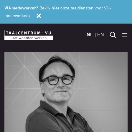
VU-medewerker?
Bekijk
hier
onze taaldiensten voor VU-
medewerkers.
NL
EN