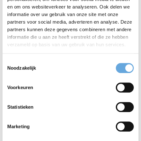
zichtbaar is bij de juiste doelgroepen. Zijn collega's
en om ons websiteverkeer te analyseren. Ook delen we
informatie over uw gebruik van onze site met onze
kennen hem als iemand met oog voor detail, maar
partners voor social media, adverteren en analyse. Deze
ook als een nuchtere grappenmaker in de hectiek
partners kunnen deze gegevens combineren met andere
informatie die u aan ze heeft verstrekt of die ze hebben
van de dag.
verzameld op basis van uw gebruik van hun services.
Hugo houdt van reizen naar Zuidoost-Azië, Spanje
Toestemmingsselectie
en New York. Hij leest graag historische non-fictie,
Noodzakelijk
bezoekt theater, muziek en film en geniet van een
Voorkeuren
goed glas wijn.
Statistieken
Samen met Hugo woorden laten werken?
Marketing
Mail hem direct