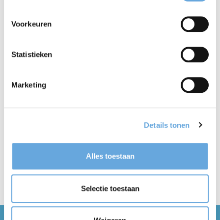
Wij laten woorden werken
Voorkeuren
voor:
Statistieken
Marketing
Details tonen
Alles toestaan
Selectie toestaan