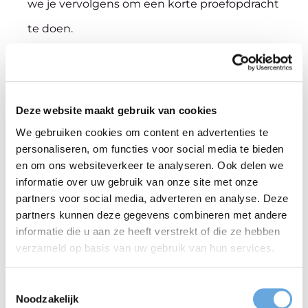
we je vervolgens om een korte proefopdracht
te doen.
Interesse of meer weten?
Stuur jouw cv naar
Deze website maakt gebruik van cookies
sollicitaties(at)taalcentrum-vu.nl, samen met
We gebruiken cookies om content en advertenties te
een indicatie van de tarieven die je hanteert
personaliseren, om functies voor social media te bieden
en om ons websiteverkeer te analyseren. Ook delen we
(per woord en per uur). Vermeld in de
informatie over uw gebruik van onze site met onze
onderwerpregel: Sollicitatie freelancevertaler
partners voor social media, adverteren en analyse. Deze
partners kunnen deze gegevens combineren met andere
Nederlands > Engels. We hopen gauw van je
informatie die u aan ze heeft verstrekt of die ze hebben
te horen!
verzameld op basis van uw gebruik van hun services.
Toestemmingsselectie
Noodzakelijk