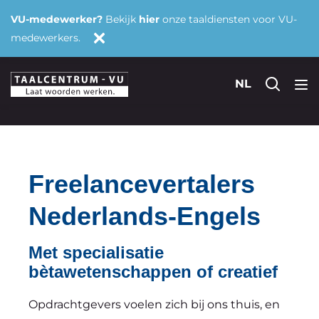
VU-medewerker?
Bekijk
hier
onze taaldiensten voor VU-
medewerkers.
NL
Freelancevertalers
Nederlands-Engels
Met specialisatie
bètawetenschappen of creatief
Opdrachtgevers voelen zich bij ons thuis, en