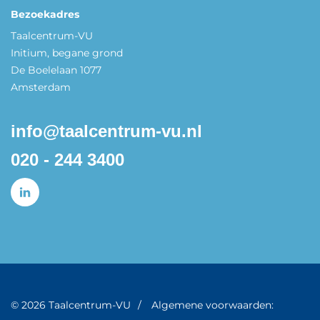
Bezoekadres
Taalcentrum-VU
Initium, begane grond
De Boelelaan 1077
Amsterdam
info@taalcentrum-vu.nl
020 - 244 3400
© 2026 Taalcentrum-VU
Algemene voorwaarden: