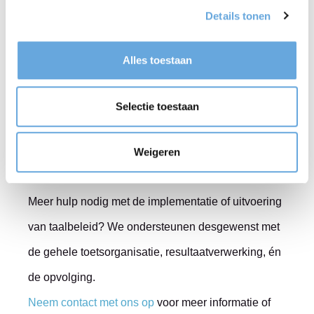
Maatwerkoplossinge
Details tonen
n en adviezen
Alles toestaan
Liever focussen op een of meer specifieke
Selectie toestaan
vaardigheden? We kunnen de toets eenvoudig
aanpassen, of de normering bijstellen om de toets
Weigeren
geschikt te maken voor andere doelgroepen.
Meer hulp nodig met de implementatie of uitvoering
van taalbeleid? We ondersteunen desgewenst met
de gehele toetsorganisatie, resultaatverwerking, én
de opvolging.
Neem contact met ons op
voor meer informatie of