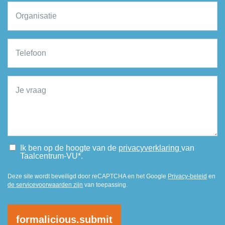
Ik ben op de hoogte van de
privacyverklaring
van
Taalcentrum-VU*.
Deze site wordt beveiligd door reCAPTCHA en het Google
Privacy-beleid
en
de servicevoorwaarden zijn
van toepassing.
formalicious.submit