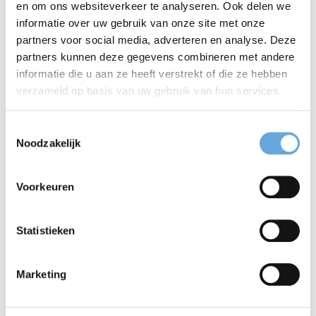
en om ons websiteverkeer te analyseren. Ook delen we
structureren
informatie over uw gebruik van onze site met onze
woordkeus/woordenschat
partners voor social media, adverteren en analyse. Deze
partners kunnen deze gegevens combineren met andere
formuleren
informatie die u aan ze heeft verstrekt of die ze hebben
verzameld op basis van uw gebruik van hun services.
In de taaltoets Engels komt naast bovenstaande
Toestemmingsselectie
Noodzakelijk
onderwerpen ook nog aan bod:
leesbegrip
Voorkeuren
uitspraak
Statistieken
classroom English
Marketing