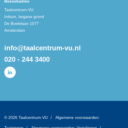
Bezoekadres
Taalcentrum-VU
Initium, begane grond
De Boelelaan 1077
Amsterdam
info@taalcentrum-vu.nl
020 - 244 3400
© 2026 Taalcentrum-VU
Algemene voorwaarden:
Trainingen
Algemene voorwaarden: Vertalingen