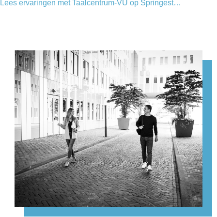
Lees ervaringen met Taalcentrum-VU op Springest…