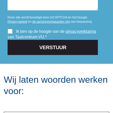
Deze site wordt beveiligd door reCAPTCHA en het Google
Privacy-beleid
en
de servicevoorwaarden zijn
van toepassing.
Ik ben op de hoogte van de
privacyverklaring
van Taalcentrum-VU.*
Wij laten woorden werken
voor: