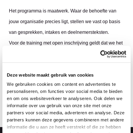
Het programma is maatwerk. Waar de behoefte van
jouw organisatie precies ligt, stellen we vast op basis
van gesprekken, intakes en deelnemersteksten.
Voor de training met open inschrijving geldt dat we het
programma baseren op de intakes en eigen input van
de individuele deelnemers.
Deze website maakt gebruik van cookies
Lees ervaringen over Taalcentrum-VU's training
We gebruiken cookies om content en advertenties te
Patiëntgericht communiceren in de zorg (B1) op
personaliseren, om functies voor social media te bieden
en om ons websiteverkeer te analyseren. Ook delen we
Springest...
informatie over uw gebruik van onze site met onze
partners voor social media, adverteren en analyse. Deze
partners kunnen deze gegevens combineren met andere
informatie die u aan ze heeft verstrekt of die ze hebben