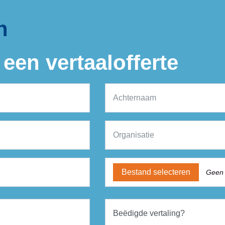
n
een vertaalofferte
Bestand selecteren
Geen 