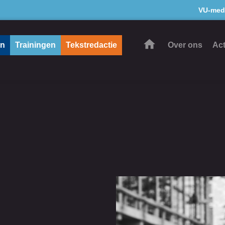
VU-med
en
Trainingen
Tekstredactie
Over ons
Act