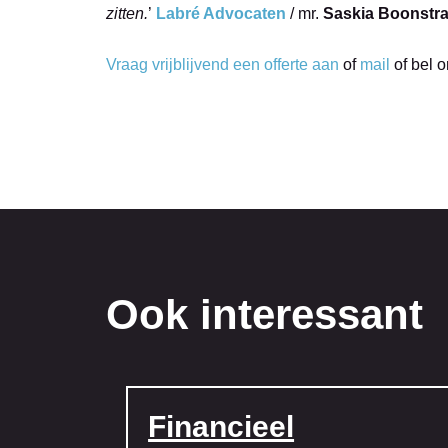
zitten.
’
Labré Advocaten
/ mr.
Saskia Boonstr
Vraag vrijblijvend een offerte aan
of
mail
of bel 
Ook interessant
Financieel