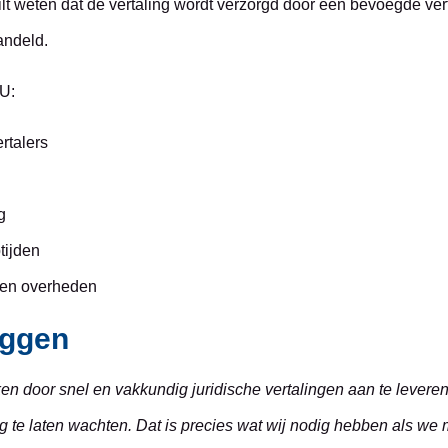
ilt weten dat de vertaling wordt verzorgd door een bevoegde vert
andeld.
U:
rtalers
g
tijden
n en overheden
eggen
n door snel en vakkundig juridische vertalingen aan te leveren
lang te laten wachten. Dat is precies wat wij nodig hebben als w