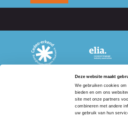
Deze website maakt gebru
We gebruiken cookies om c
Postadres
Bezoeka
bieden en om ons websitev
Taalcentrum-VU
Taalcent
site met onze partners vo
De Boelelaan 1105
Initium,
combineren met andere inf
1081 HV Amsterdam
De Boele
uw gebruik van hun servic
Amsterd