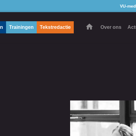
VU-med
en
Trainingen
Tekstredactie
Over ons
Act