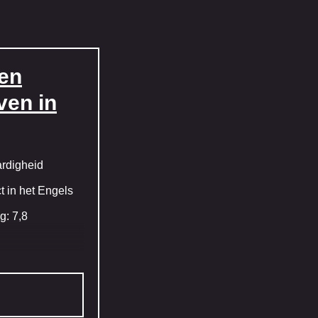
en
ven in
ardigheid
t in het Engels
g: 7,8