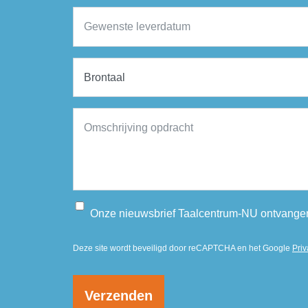
Onze nieuwsbrief Taalcentrum-NU ontvange
Deze site wordt beveiligd door reCAPTCHA en het Google
Priv
Verzenden