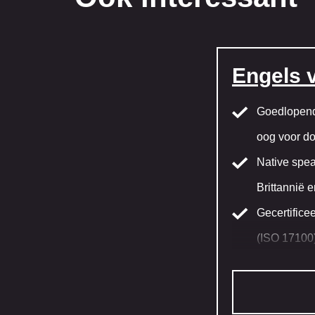
Engels 
Goedlopend
oog voor do
Native speak
Brittannië 
Gecertifice
(ISO 17100