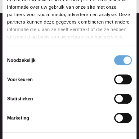
informatie over uw gebruik van onze site met onze
partners voor social media, adverteren en analyse. Deze
partners kunnen deze gegevens combineren met andere
Ook interessant
informatie die u aan ze heeft verstrekt of die ze hebben
verzameld op basis van uw gebruik van hun services.
Taalcentrum-VU opnieuw ISO
Toestemmingsselectie
Noodzakelijk
17100-gecertificeerd
Taalcentrum-VU is opnieuw ISO 17100-gecertificeerd.
Voorkeuren
Daarmee voldoet ons vertaalbureau aan internationale
Statistieken
eisen voor kwaliteit, vertaalprocessen en rev...
Marketing
De onschatbare waarde van
een tweede lezer