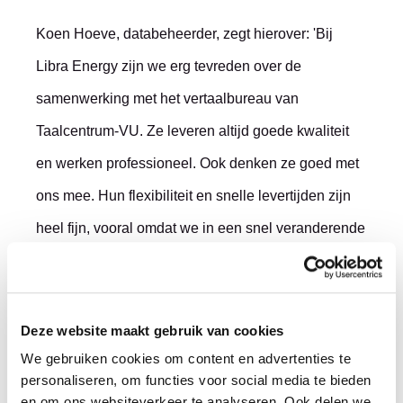
Koen Hoeve, databeheerder, zegt hierover: 'Bij
Libra Energy zijn we erg tevreden over de
samenwerking met het vertaalbureau van
Taalcentrum-VU. Ze leveren altijd goede kwaliteit
en werken professioneel. Ook denken ze goed met
ons mee. Hun flexibiliteit en snelle levertijden zijn
heel fijn, vooral omdat we in een snel veranderende
branche werken. Door hun nauwkeurige vertalingen
kunnen we zonder zorgen communiceren met onze
internationale partners en klanten, wat belangrijk is
Deze website maakt gebruik van cookies
voor ons succes.'
We gebruiken cookies om content en advertenties te
personaliseren, om functies voor social media te bieden
en om ons websiteverkeer te analyseren. Ook delen we