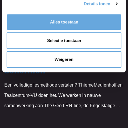
Details tonen
Heb je ooit een kruiswoordpuzzel gemaakt en gedacht dat
je echt vastzat, om de volgende dag bijna achteloos de
Alles toestaan
ontbrekende antwoorden in te vullen?
Selectie toestaan
Vertalen voor
ThiemeMeulenhoff: achter de
Weigeren
schermen
Een volledige lesmethode vertalen? ThiemeMeulenhoff en
Taalcentrum-VU doen het. We werken in nauwe
samenwerking aan The Geo LRN-line, de Engelstalige ...