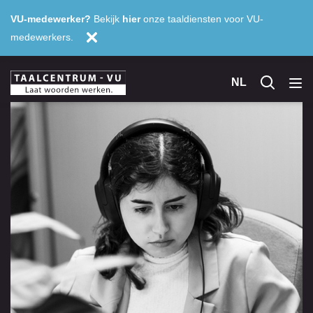
VU-medewerker?
Bekijk
hier
onze taaldiensten voor VU-
medewerkers.
NL