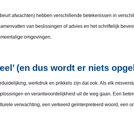
, beurt afwachten) hebben verschillende betekenissen in verschi
t samenvatten van beslissingen of advies en het schriftelijk bev
in meertalige omgevingen.
ureel’ (en dus wordt er niets opge
rduidelijking, werkdruk en prikkels zijn dat ook. Als elk misvers
plossingen en verantwoordelijkheid uit de weg gaan. Een beter
lturele verwachting, een verkeerd geïnterpreteerd woord, een on