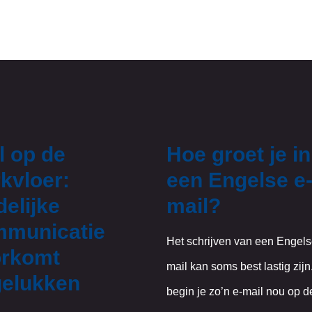
l op de
Hoe groet je in
kvloer:
een Engelse e
delijke
mail?
municatie
Het schrijven van een Engels
rkomt
mail kan soms best lastig zij
elukken
begin je zo’n e-mail nou op de