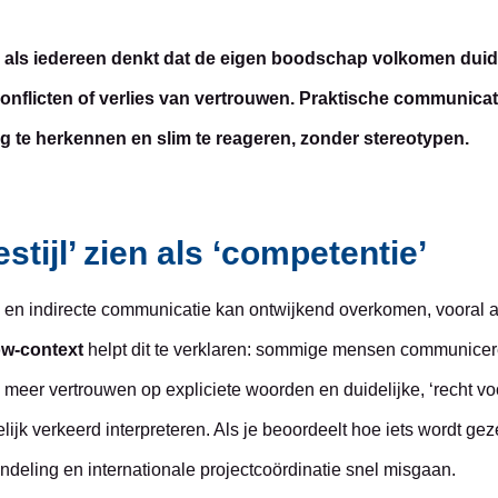
s als iedereen denkt dat de eigen boodschap volkomen duid
k, conflicten of verlies van vertrouwen. Praktische communi
g te herkennen en slim te reageren, zonder stereotypen.
stijl’ zien als ‘competentie’
n indirecte communicatie kan ontwijkend overkomen, vooral als
ow-context
helpt dit te verklaren: sommige mensen communicere
en meer vertrouwen op expliciete woorden en duidelijke, ‘recht v
elijk verkeerd interpreteren. Als je beoordeelt hoe iets wordt gez
deling en internationale projectcoördinatie snel misgaan.