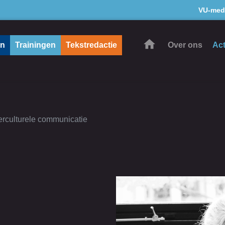
VU-med
en
Trainingen
Tekstredactie
Over ons
Act
terculturele communicatie