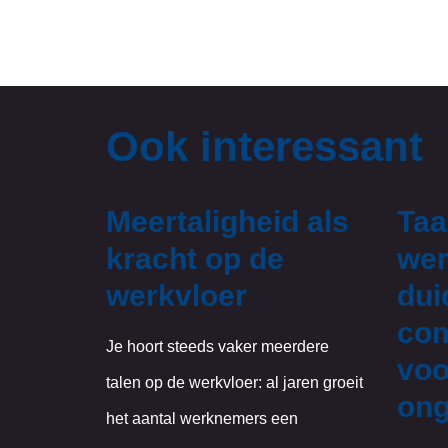
Ook interessant
Meertaligheid als
Taa
kracht op de
wer
werkvloer
dui
com
Je hoort steeds vaker meerdere
voo
talen op de werkvloer: al jaren groeit
ong
het aantal werknemers een