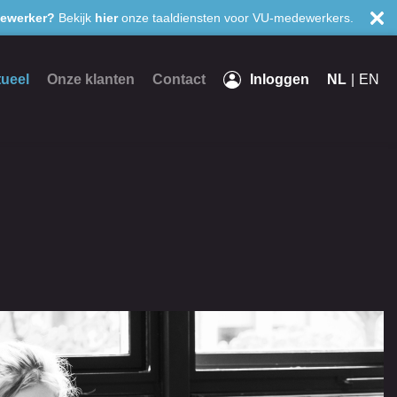
ewerker?
Bekijk
hier
onze taaldiensten voor VU-medewerkers.
ueel
Onze klanten
Contact
Inloggen
NL
EN