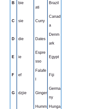
B
bie
Brazil
ati
Canad
C
sie
Curry
a
Denm
D
die
Dates
ark
Espre
E
ie
Egypt
sso
Falafe
F
ef
Fiji
l
Germa
G
dzjie
Ginger
ny
Humm
Hunga