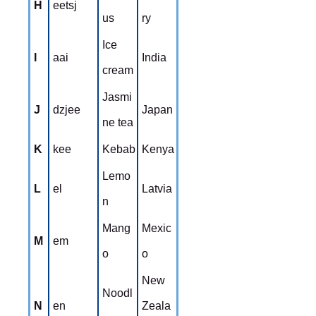
H
eetsj
us
ry
Ice
I
aai
India
cream
Jasmi
J
dzjee
Japan
ne tea
K
kee
Kebab
Kenya
Lemo
L
el
Latvia
n
Mang
Mexic
M
em
o
o
New
Noodl
N
en
Zeala