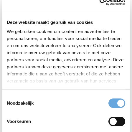
V
vie
a
m
dubbel
Deze website maakt gebruik van cookies
W
Water
Wales
joe
We gebruiken cookies om content en advertenties te
personaliseren, om functies voor social media te bieden
Xizan
en om ons websiteverkeer te analyseren. Ook delen we
X-tra
g
informatie over uw gebruik van onze site met onze
X
eks
partners voor social media, adverteren en analyse. Deze
spicy
(Tibet)
partners kunnen deze gegevens combineren met andere
*
informatie die u aan ze heeft verstrekt of die ze hebben
verzameld op basis van uw gebruik van hun services.
Yoghu
Yeme
Y
waai
rt
n
Toestemmingsselectie
Noodzakelijk
zed (UK,
Canada)
Zimba
Z
Zest
Voorkeuren
zie
bwe