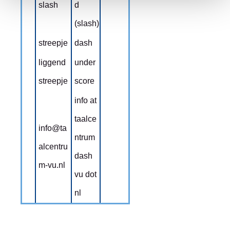
slash
d
(slash)
streepje
dash
liggend
under
streepje
score
info at
taalce
info@ta
ntrum
alcentru
dash
m-vu.nl
vu dot
nl