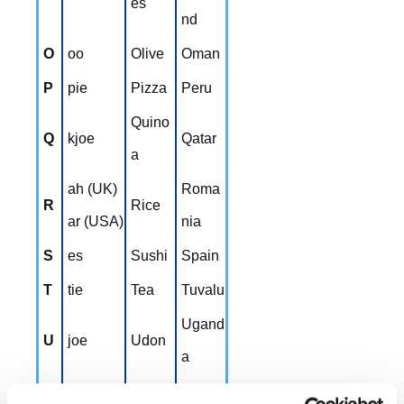
es
nd
O
oo
Olive
Oman
P
pie
Pizza
Peru
Quino
Q
kjoe
Qatar
a
ah (UK)
Roma
R
Rice
ar (USA)
nia
S
es
Sushi
Spain
T
tie
Tea
Tuvalu
Ugand
U
joe
Udon
a
Vanill
Vietna