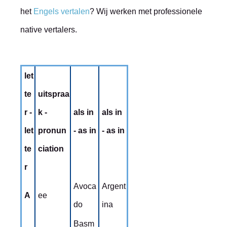
het
Engels vertalen
? Wij werken met professionele
native vertalers.
let
te
uitspraa
r -
k -
als in
als in
let
pronun
- as in
- as in
te
ciation
r
Avoca
Argent
A
ee
do
ina
Basm