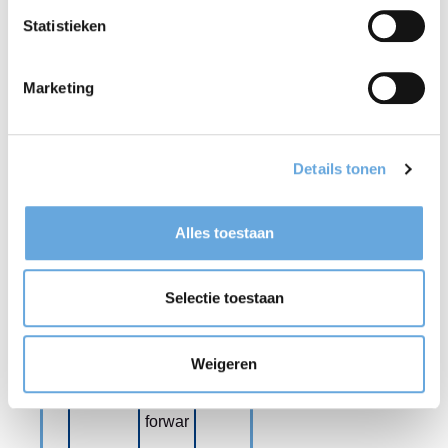
(USA)
Statistieken
De A
A as in
Marketing
van
avoca
avocado
do
e-mail
email
Details tonen
e-
email
Alles toestaan
mailadre
addre
s
ss
Selectie toestaan
apensta
'at'-
artje (@)
sign
Weigeren
punt
dot
forwar