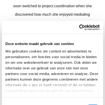
soon switched to project coordination when she
discovered how much she enjoyed mediating
between clients and translators. In September 2022,
Ellen became head of Taalcentrum-VU's translation
department.
Deze website maakt gebruik van cookies
We gebruiken cookies om content en advertenties te
As a mother of three boys, no challenge is too great!
personaliseren, om functies voor social media te bieden
Amid the cacophony of music practice and
en om ons websiteverkeer te analyseren. Ook delen we
informatie over uw gebruik van onze site met onze
children’s voices at home, she finds peace in yoga.
partners voor social media, adverteren en analyse. Deze
partners kunnen deze gegevens combineren met andere
informatie die u aan ze heeft verstrekt of die ze hebben
Want to make words work together with Ellen?
verzameld op basis van uw gebruik van hun services.
Mail her directly
Toestemmingsselectie