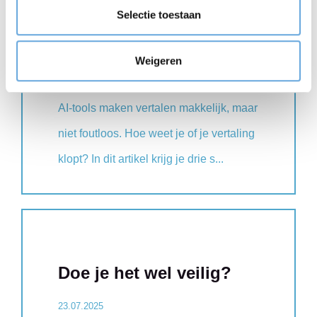
Drie tips om je
Selectie toestaan
machinevertaling te
controleren
Weigeren
23.07.2025
AI-tools maken vertalen makkelijk, maar
niet foutloos. Hoe weet je of je vertaling
klopt? In dit artikel krijg je drie s...
Doe je het wel veilig?
23.07.2025