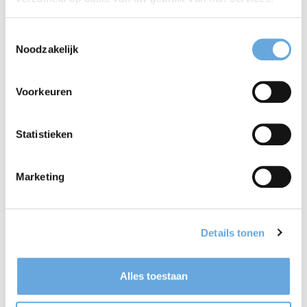
Wanneer schrijf je een
streepje tussen twee
Toestemmingsselectie
Noodzakelijk
woorden?
29.01.2026
Voorkeuren
Veel schrijvers twijfelen: wanneer moet
Statistieken
er een streepje tussen twee woorden?
Wanner mag je twee woorden gewoon
Marketing
aan elkaa...
Details tonen
Alles toestaan