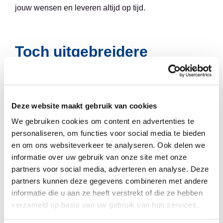
jouw wensen en leveren altijd op tijd.
Toch uitgebreidere
redactie nodig?
Wil je je tekst niet alleen laten corrigeren, maar ook
Deze website maakt gebruik van cookies
kritisch laten nakijken op stijl, structuur of tone
We gebruiken cookies om content en advertenties te
personaliseren, om functies voor social media te bieden
of voice? Dan kun je gebruikmaken van onze redactie-
en om ons websiteverkeer te analyseren. Ook delen we
of eindredactiediensten. Bij die diensten zorgen we
informatie over uw gebruik van onze site met onze
partners voor social media, adverteren en analyse. Deze
voor een volledige tekstcontrole, zodat je tekst niet
partners kunnen deze gegevens combineren met andere
alleen foutloos is, maar ook helder gestructureerd en
informatie die u aan ze heeft verstrekt of die ze hebben
verzameld op basis van uw gebruik van hun services.
overtuigend.