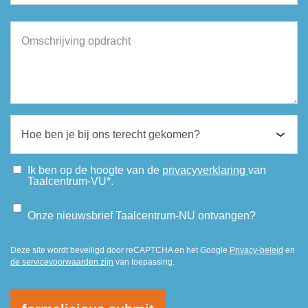
Ik ben op de hoogte van de
privacyverklaring
van
Taalcentrum-VU*.
Onze nieuwsbrief Taalcentrum-NU ontvangen?
Deze site wordt beveiligd door reCAPTCHA en het Google
Privacy-beleid
en
de servicevoorwaarden zijn
van toepassing.