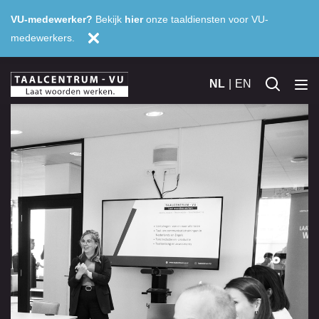
VU-medewerker?
Bekijk
hier
onze taaldiensten voor VU-
medewerkers.
NL
EN