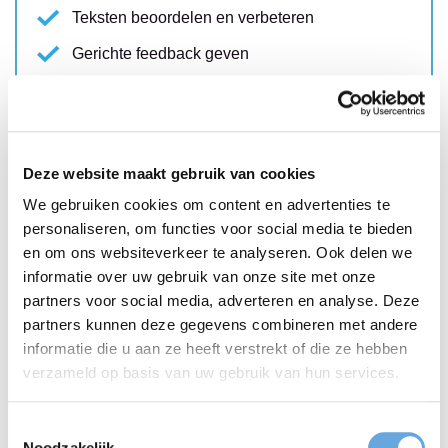
Teksten beoordelen en verbeteren
Gerichte feedback geven
Gemiddelde beoordeling: 9,2
Lees meer
Deze website maakt gebruik van cookies
We gebruiken cookies om content en advertenties te
personaliseren, om functies voor social media te bieden
en om ons websiteverkeer te analyseren. Ook delen we
Journalistiek schrijven
informatie over uw gebruik van onze site met onze
partners voor social media, adverteren en analyse. Deze
voor onderzoekers
partners kunnen deze gegevens combineren met andere
informatie die u aan ze heeft verstrekt of die ze hebben
verzameld op basis van uw gebruik van hun services.
Journalistiek denken
Toestemmingsselectie
Helder schrijven
Noodzakelijk