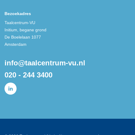
Bezoekadres
Taalcentrum-VU
Initium, begane grond
De Boelelaan 1077
Amsterdam
info@taalcentrum-vu.nl
020 - 244 3400