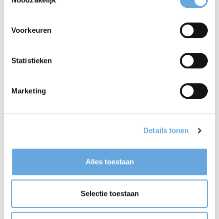
Aandacht voor timing
Voorkeuren
Lees meer
Statistieken
Marketing
Zakelijke e-mails
schrijven
Details tonen
Alles toestaan
Hoe bouw je een mail op?
De u-ik wisseltruc
Selectie toestaan
Gemiddelde beoordeling: 8,4